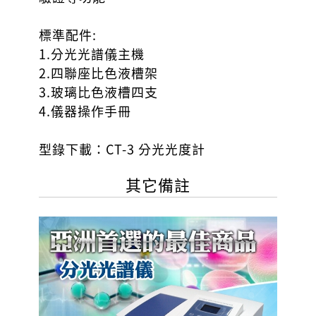
標準配件:
1.分光光譜儀主機
2.四聯座比色液槽架
3.玻璃比色液槽四支
4.儀器操作手冊
型錄下載：
CT-3 分光光度計
其它備註