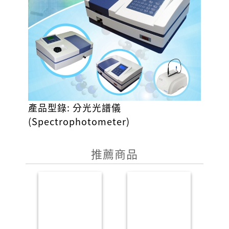
產品型錄:
分光光譜儀
(Spectrophotometer)
推薦商品
P
N
r
e
e
x
v
t
i