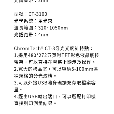
光譜寬帶：2nm
型號：CT-3100
光學系統：單光束
波長範圍：320~1050nm
光譜寬帶：4nm
ChromTech® CT-3分光光度計特點：
1.採用480*272五英吋TFT彩色液晶觸控
螢幕，可以直接在螢幕上顯示及操作。
2.寬大的樣品室，可以容納5-100mm各
種規格的分光液槽。
3.可以外接USB隨身碟擴充存取檔案容
量。
4.經由USB輸出端口，可以選配打印機
直接列印測量結果。