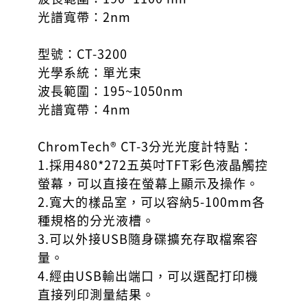
光譜寬帶：2nm
型號：CT-3200
光學系統：單光束
波長範圍：195~1050nm
光譜寬帶：4nm
ChromTech® CT-3分光光度計特點：
1.採用480*272五英吋TFT彩色液晶觸控
螢幕，可以直接在螢幕上顯示及操作。
2.寬大的樣品室，可以容納5-100mm各
種規格的分光液槽。
3.可以外接USB隨身碟擴充存取檔案容
量。
4.經由USB輸出端口，可以選配打印機
直接列印測量結果。