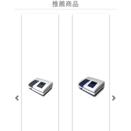
推薦商品
P
N
r
e
e
x
v
t
i
o
u
s